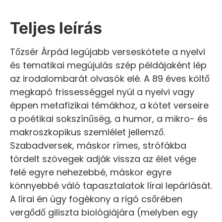
Teljes leírás
Tőzsér Árpád legújabb verseskötete a nyelvi
és tematikai megújulás szép példájaként lép
az irodalombarát olvasók elé. A 89 éves költő
megkapó frissességgel nyúl a nyelvi vagy
éppen metafizikai témákhoz, a kötet verseire
a poétikai sokszínűség, a humor, a mikro- és
makroszkopikus szemlélet jellemző.
Szabadversek, máskor rímes, strófákba
tördelt szövegek adják vissza az élet vége
felé egyre nehezebbé, máskor egyre
könnyebbé váló tapasztalatok lírai lepárlását.
A lírai én úgy fogékony a rigó csőrében
vergődő giliszta biológiájára (melyben egy