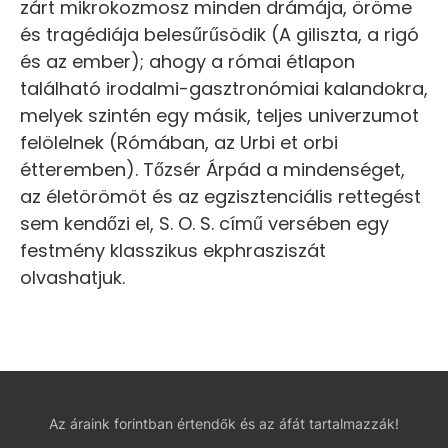
zárt mikrokozmosz minden drámája, öröme
és tragédiája belesűrűsödik (A giliszta, a rigó
és az ember); ahogy a római étlapon
található irodalmi-gasztronómiai kalandokra,
melyek szintén egy másik, teljes univerzumot
felölelnek (Rómában, az Urbi et orbi
étteremben). Tőzsér Árpád a mindenséget,
az életörömöt és az egzisztenciális rettegést
sem kendőzi el, S. O. S. című versében egy
festmény klasszikus ekphrasziszát
olvashatjuk.
Az áraink forintban értendők és az áfát tartalmazzák!