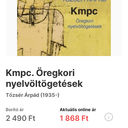
Kmpc. Öregkori
nyelvöltögetések
Tőzsér Árpád (1935-)
Borító ár
Aktuális online ár
2 490 Ft
1 868 Ft