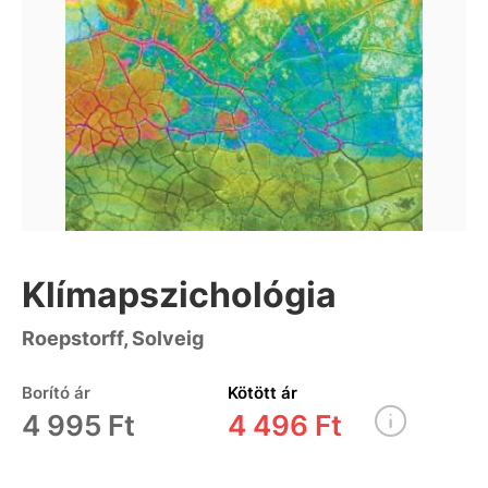
Klímapszichológia
Roepstorff, Solveig
Borító ár
Kötött ár
4 995 Ft
4 496 Ft