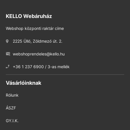
KELLO Webáruház
Webshop központi raktár címe
2225 Üllő, Zöldmező út. 2.
webshoprendeles@kello.hu
+36 1 237 6900 / 3-as mellék
Vásárlóinknak
Rólunk
ÁSZF
GY.I.K.