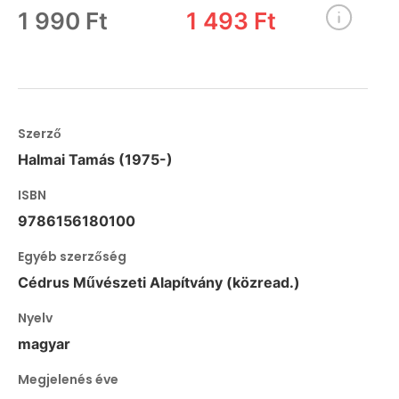
1 990 Ft
1 493 Ft
Szerző
Halmai Tamás (1975-)
ISBN
9786156180100
Egyéb szerzőség
Cédrus Művészeti Alapítvány (közread.)
Nyelv
magyar
Megjelenés éve