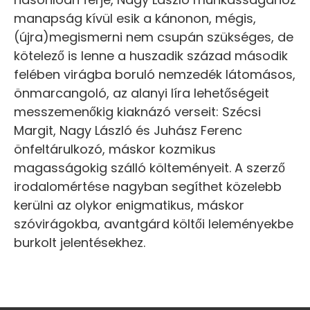
manapság kívül esik a kánonon, mégis,
(újra)megismerni nem csupán szükséges, de
kötelező is lenne a huszadik század második
felében virágba boruló nemzedék látomásos,
önmarcangoló, az alanyi líra lehetőségeit
messzemenőkig kiaknázó verseit: Szécsi
Margit, Nagy László és Juhász Ferenc
önfeltárulkozó, máskor kozmikus
magasságokig szálló költeményeit. A szerző
irodalomértése nagyban segíthet közelebb
kerülni az olykor enigmatikus, máskor
szóvirágokba, avantgárd költői leleményekbe
burkolt jelentésekhez.