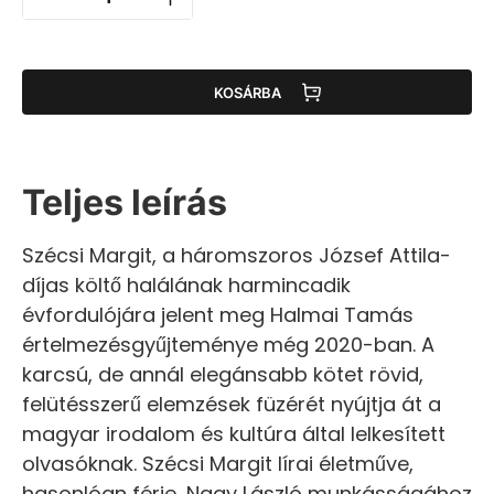
KOSÁRBA
Teljes leírás
Szécsi Margit, a háromszoros József Attila-
díjas költő halálának harmincadik
évfordulójára jelent meg Halmai Tamás
értelmezésgyűjteménye még 2020-ban. A
karcsú, de annál elegánsabb kötet rövid,
felütésszerű elemzések füzérét nyújtja át a
magyar irodalom és kultúra által lelkesített
olvasóknak. Szécsi Margit lírai életműve,
hasonlóan férje, Nagy László munkásságához