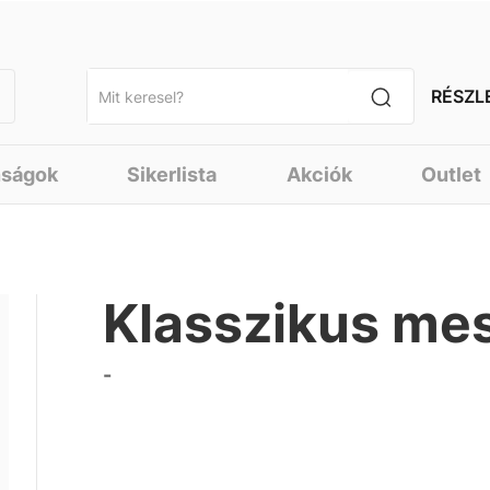
RÉSZL
nságok
Sikerlista
Akciók
Outlet
Klasszikus me
-