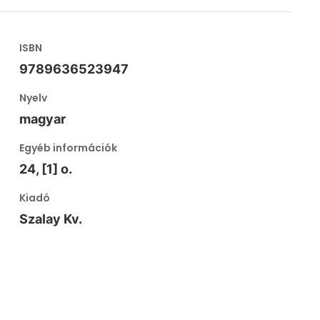
ISBN
9789636523947
Nyelv
magyar
Egyéb információk
24, [1] o.
Kiadó
Szalay Kv.