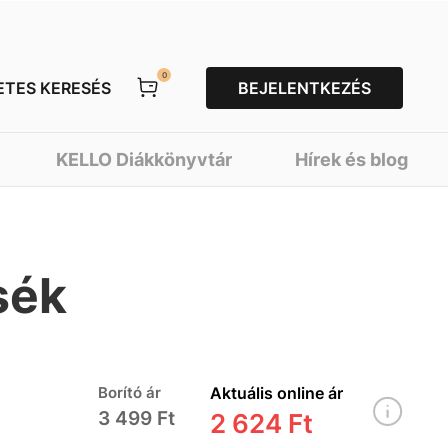
0
ETES KERESÉS
BEJELENTKEZÉS
KELLO Diákkönyvtár
Hírek és blog
sék
Borító ár
Aktuális online ár
3 499 Ft
2 624 Ft