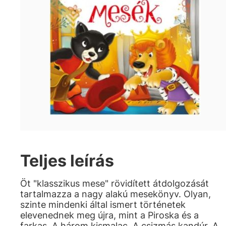
Teljes leírás
Öt "klasszikus mese" rövidített átdolgozását
tartalmazza a nagy alakú mesekönyv. Olyan,
szinte mindenki által ismert történetek
elevenednek meg újra, mint a Piroska és a
farkas, A három kismalac, A csizmás kandúr, A