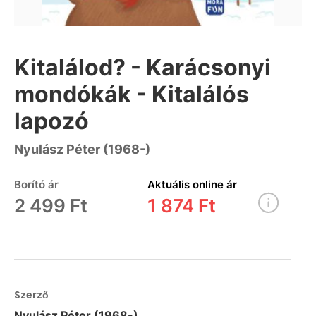
Kitalálod? - Karácsonyi
mondókák - Kitalálós
lapozó
Nyulász Péter (1968-)
Borító ár
Aktuális online ár
2 499 Ft
1 874 Ft
Szerző
Nyulász Péter (1968-)