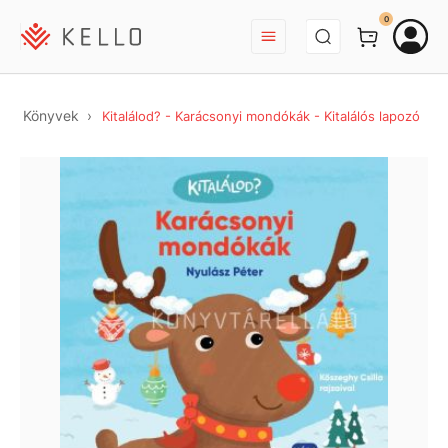
BEJELENTKEZÉS
0
Könyvek
Kitalálod? - Karácsonyi mondókák - Kitalálós lapozó