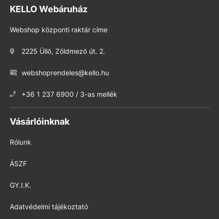
KELLO Webáruház
Webshop központi raktár címe
2225 Üllő, Zöldmező út. 2.
webshoprendeles@kello.hu
+36 1 237 6900 / 3-as mellék
Vásárlóinknak
Rólunk
ÁSZF
GY.I.K.
Adatvédelmi tájékoztató