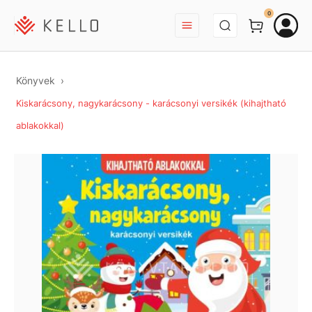
BEJELENTKEZÉS
0
Könyvek
Kiskarácsony, nagykarácsony - karácsonyi versikék (kihajtható
ablakokkal)