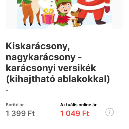
Kiskarácsony,
nagykarácsony -
karácsonyi versikék
(kihajtható ablakokkal)
-
Borító ár
Aktuális online ár
1 399 Ft
1 049 Ft