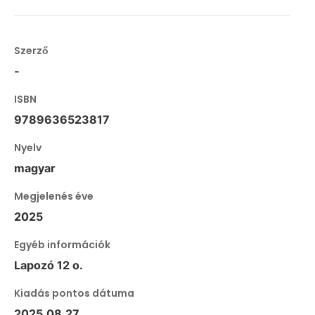
Szerző
-
ISBN
9789636523817
Nyelv
magyar
Megjelenés éve
2025
Egyéb információk
Lapozó 12 o.
Kiadás pontos dátuma
2025.08.27