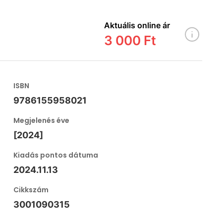
Aktuális online ár
3 000 Ft
ISBN
9786155958021
Megjelenés éve
[2024]
Kiadás pontos dátuma
2024.11.13
Cikkszám
3001090315