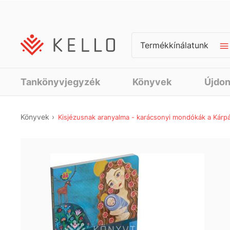
Termékkínálatunk
Tankönyvjegyzék
Könyvek
Újdo
Könyvek
Kisjézusnak aranyalma - karácsonyi mondókák a Kár