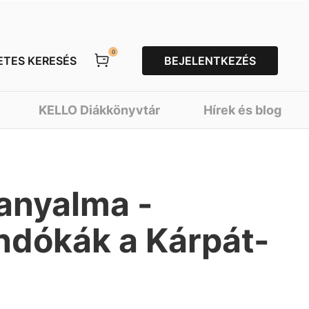
0
ETES KERESÉS
BEJELENTKEZÉS
KELLO Diákkönyvtár
Hírek és blog
anyalma -
ndókák a Kárpát-