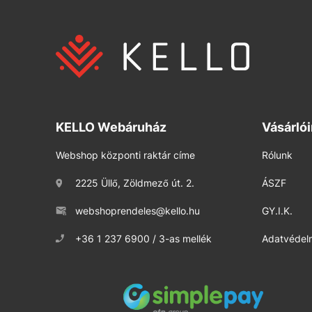
KELLO Webáruház
Vásárló
Webshop központi raktár címe
Rólunk
2225 Üllő, Zöldmező út. 2.
ÁSZF
webshoprendeles@kello.hu
GY.I.K.
+36 1 237 6900 / 3-as mellék
Adatvédelm