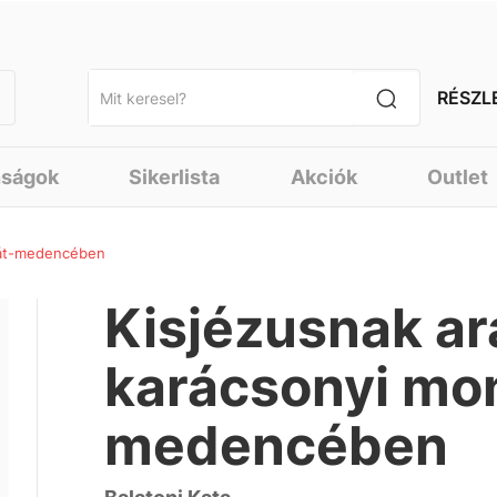
RÉSZL
nságok
Sikerlista
Akciók
Outlet
pát-medencében
Kisjézusnak ar
karácsonyi mo
medencében