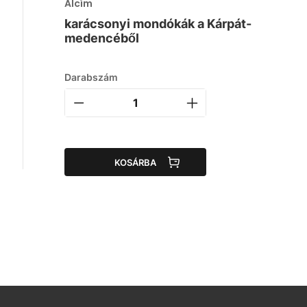
Alcím
karácsonyi mondókák a Kárpát-
medencéből
Darabszám
KOSÁRBA