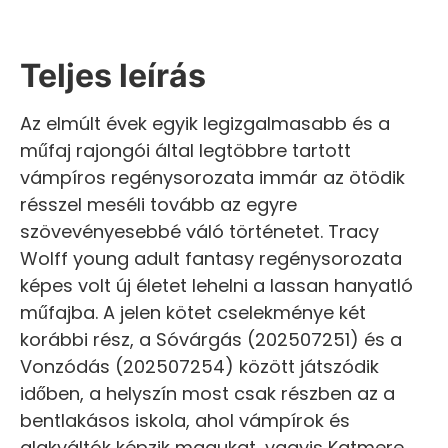
Teljes leírás
Az elmúlt évek egyik legizgalmasabb és a
műfaj rajongói által legtöbbre tartott
vámpíros regénysorozata immár az ötödik
résszel meséli tovább az egyre
szövevényesebbé váló történetet. Tracy
Wolff young adult fantasy regénysorozata
képes volt új életet lehelni a lassan hanyatló
műfajba. A jelen kötet cselekménye két
korábbi rész, a Sóvárgás (202507251) és a
Vonzódás (202507254) között játszódik
időben, a helyszín most csak részben az a
bentlakásos iskola, ahol vámpírok és
alakváltók képzik magukat, vagyis Katmere