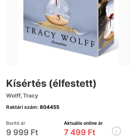
Kísértés (élfestett)
Wolff, Tracy
Raktári szám:
804455
Borító ár
Aktuális online ár
9 999 Ft
7 499 Ft