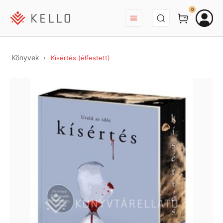
BEJELENTKEZÉS
0
Könyvek
Kísértés (élfestett)