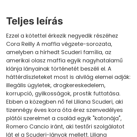
Teljes leírás
Ezzel a kötettel érkezik negyedik részéhez
Cora Reilly A maffia végzete-sorozata,
amelyben a hírhedt Scuderi família, az
amerikai olasz maffia egyik nagyhatalamű
klánja lányainak történetét beszéli el. A
háttérdíszleteket most is alvilág elemei adják:
illegális ügyletek, drogkereskedelem,
korrupció, gyilkosságok, prostik futtatása.
Ebben a közegben nő fel Liliana Scuderi, aki
tizennégy éves kora óta érez szenvedélyes
plátói szerelmet a család egyik "katonája",
Romero Cancio iránt, aki testőri szolgálatot
lát el a Scuderi-lányok mellett. Liliana