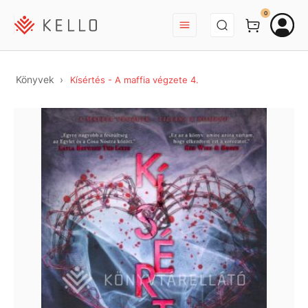
BEJELENTKEZÉS
0
Könyvek
Kísértés - A maffia végzete 4.