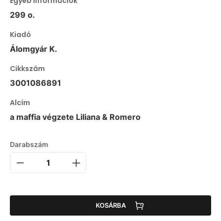
Egyéb információk
299 o.
Kiadó
Álomgyár K.
Cikkszám
3001086891
Alcím
a maffia végzete Liliana & Romero
Darabszám
KOSÁRBA