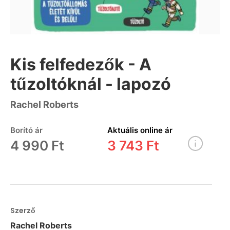
Kis felfedezők - A
tűzoltóknál - lapozó
Rachel Roberts
Borító ár
Aktuális online ár
4 990 Ft
3 743 Ft
Szerző
Rachel Roberts