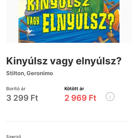
Kinyúlsz vagy elnyúlsz?
Stilton, Geronimo
Borító ár
Kötött ár
3 299 Ft
2 969 Ft
Szerző