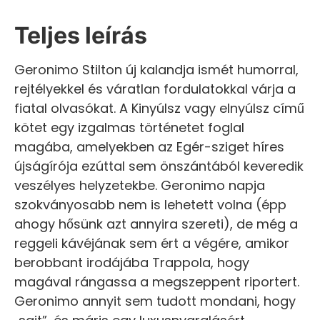
Teljes leírás
Geronimo Stilton új kalandja ismét humorral,
rejtélyekkel és váratlan fordulatokkal várja a
fiatal olvasókat. A Kinyúlsz vagy elnyúlsz című
kötet egy izgalmas történetet foglal
magába, amelyekben az Egér-sziget híres
újságírója ezúttal sem önszántából keveredik
veszélyes helyzetekbe. Geronimo napja
szokványosabb nem is lehetett volna (épp
ahogy hősünk azt annyira szereti), de még a
reggeli kávéjának sem ért a végére, amikor
berobbant irodájába Trappola, hogy
magával rángassa a megszeppent riportert.
Geronimo annyit sem tudott mondani, hogy