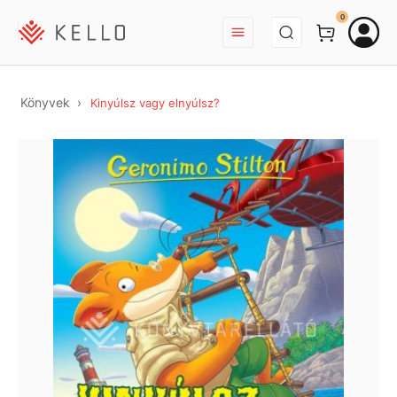
BEJELENTKEZÉS
0
Könyvek
Kinyúlsz vagy elnyúlsz?