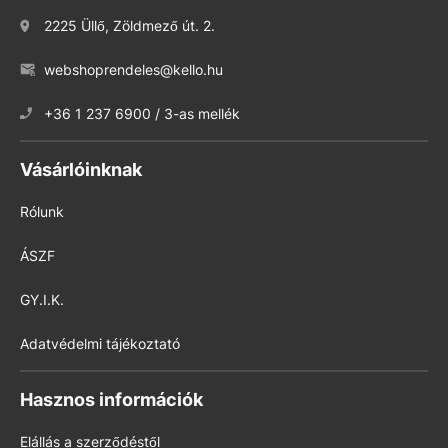
2225 Üllő, Zöldmező út. 2.
webshoprendeles@kello.hu
+36 1 237 6900 / 3-as mellék
Vásárlóinknak
Rólunk
ÁSZF
GY.I.K.
Adatvédelmi tájékoztató
Hasznos információk
Elállás a szerződéstől