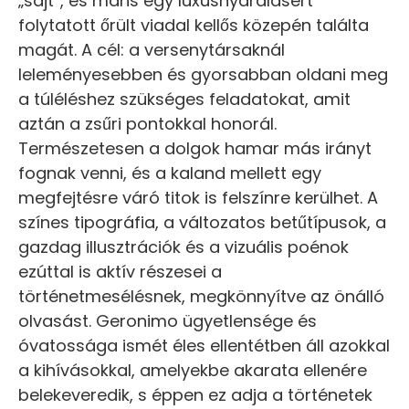
„sajt”, és máris egy luxusnyaralásért
folytatott őrült viadal kellős közepén találta
magát. A cél: a versenytársaknál
leleményesebben és gyorsabban oldani meg
a túléléshez szükséges feladatokat, amit
aztán a zsűri pontokkal honorál.
Természetesen a dolgok hamar más irányt
fognak venni, és a kaland mellett egy
megfejtésre váró titok is felszínre kerülhet. A
színes tipográfia, a változatos betűtípusok, a
gazdag illusztrációk és a vizuális poénok
ezúttal is aktív részesei a
történetmesélésnek, megkönnyítve az önálló
olvasást. Geronimo ügyetlensége és
óvatossága ismét éles ellentétben áll azokkal
a kihívásokkal, amelyekbe akarata ellenére
belekeveredik, s éppen ez adja a történetek