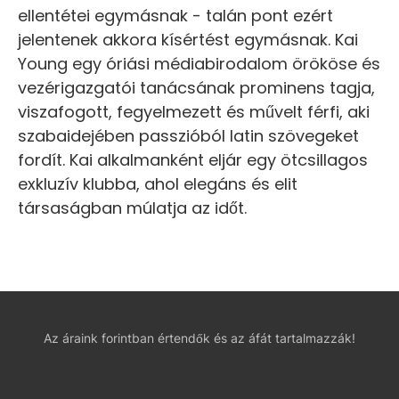
ellentétei egymásnak - talán pont ezért
jelentenek akkora kísértést egymásnak. Kai
Young egy óriási médiabirodalom örököse és
vezérigazgatói tanácsának prominens tagja,
viszafogott, fegyelmezett és művelt férfi, aki
szabaidejében passzióból latin szövegeket
fordít. Kai alkalmanként eljár egy ötcsillagos
exkluzív klubba, ahol elegáns és elit
társaságban múlatja az időt.
Az áraink forintban értendők és az áfát tartalmazzák!