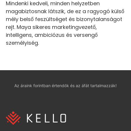
Mindenki kedveli, minden helyzetben
magabiztosnak látszik, de ez a ragyogó külső
mély belső feszültséget és bizonytalanságot
rejt. Maya sikeres marketingvezető,
intelligens, ambiciózus és versengő
személyiség.
Az áraink forintban értendők és az áfát tartalmazzák!