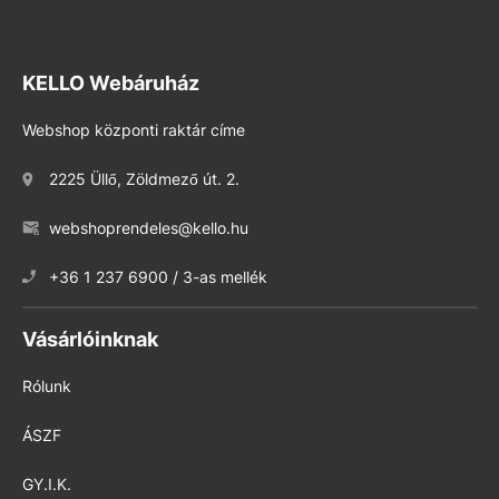
KELLO Webáruház
Webshop központi raktár címe
2225 Üllő, Zöldmező út. 2.
webshoprendeles@kello.hu
+36 1 237 6900 / 3-as mellék
Vásárlóinknak
Rólunk
ÁSZF
GY.I.K.