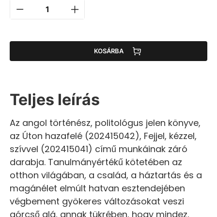
KOSÁRBA
Teljes leírás
Az angol történész, politológus jelen könyve,
az Úton hazafelé (202415042), Fejjel, kézzel,
szívvel (202415041) című munkáinak záró
darabja. Tanulmányértékű kötetében az
otthon világában, a család, a háztartás és a
magánélet elmúlt hatvan esztendejében
végbement gyökeres változásokat veszi
górcső alá, annak tükrében, hogy mindez,