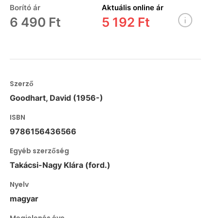
Borító ár
Aktuális online ár
6 490 Ft
5 192 Ft
Szerző
Goodhart, David (1956-)
ISBN
9786156436566
Egyéb szerzőség
Takácsi-Nagy Klára (ford.)
Nyelv
magyar
Megjelenés éve