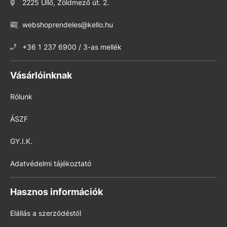
2225 Üllő, Zöldmező út. 2.
webshoprendeles@kello.hu
+36 1 237 6900 / 3-as mellék
Vásárlóinknak
Rólunk
ÁSZF
GY.I.K.
Adatvédelmi tájékoztató
Hasznos információk
Elállás a szerződéstől