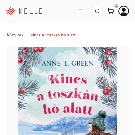
BEJELENTKEZÉS
0
Könyvek
Kincs a toszkán hó alatt