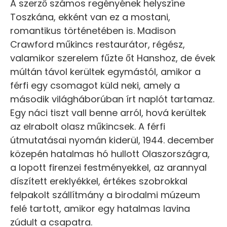
A szerző számos regényének helyszíne
Toszkána, ekként van ez a mostani,
romantikus történetében is. Madison
Crawford műkincs restaurátor, régész,
valamikor szerelem fűzte őt Hanshoz, de évek
múltán távol kerültek egymástól, amikor a
férfi egy csomagot küld neki, amely a
második világháborúban írt naplót tartamaz.
Egy náci tiszt vall benne arról, hová kerültek
az elrabolt olasz műkincsek. A férfi
útmutatásai nyomán kiderül, 1944. december
közepén hatalmas hó hullott Olaszországra,
a lopott firenzei festményekkel, az arannyal
díszített ereklyékkel, értékes szobrokkal
felpakolt szállítmány a birodalmi múzeum
felé tartott, amikor egy hatalmas lavina
zúdult a csapatra.