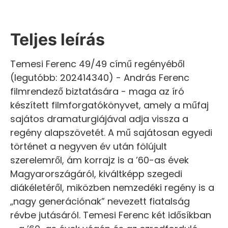
Teljes leírás
Temesi Ferenc 49/49 című regényéből
(legutóbb: 202414340) - András Ferenc
filmrendező biztatására - maga az író
készített filmforgatókönyvet, amely a műfaj
sajátos dramaturgiájával adja vissza a
regény alapszövetét. A mű sajátosan egyedi
történet a negyven év után fölújult
szerelemről, ám korrajz is a ’60-as évek
Magyarországáról, kiváltképp szegedi
diákéletéről, miközben nemzedéki regény is a
„nagy generációnak” nevezett fiatalság
révbe jutásáról. Temesi Ferenc két idősíkban