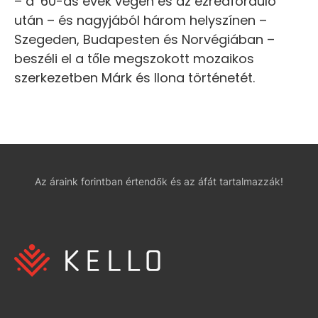
– a ’60-as évek végén és az ezredforduló
után – és nagyjából három helyszínen –
Szegeden, Budapesten és Norvégiában –
beszéli el a tőle megszokott mozaikos
szerkezetben Márk és Ilona történetét.
Az áraink forintban értendők és az áfát tartalmazzák!