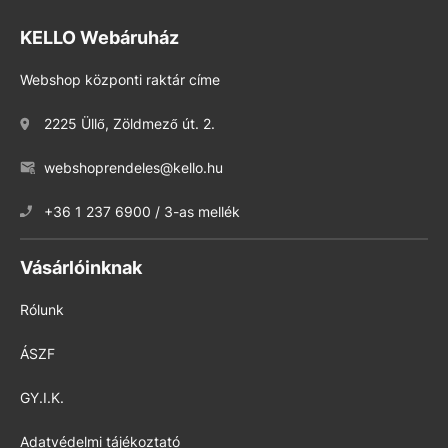
KELLO Webáruház
Webshop központi raktár címe
2225 Üllő, Zöldmező út. 2.
webshoprendeles@kello.hu
+36 1 237 6900 / 3-as mellék
Vásárlóinknak
Rólunk
ÁSZF
GY.I.K.
Adatvédelmi tájékoztató