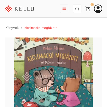
BEJELENTKEZÉS
0
Könyvek
Kicsimackó megfázott