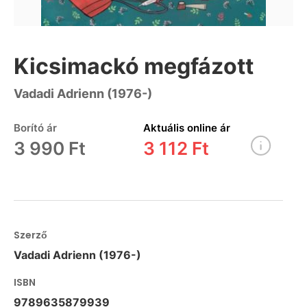
Kicsimackó megfázott
Vadadi Adrienn (1976-)
Borító ár
Aktuális online ár
3 990 Ft
3 112 Ft
Szerző
Vadadi Adrienn (1976-)
ISBN
9789635879939