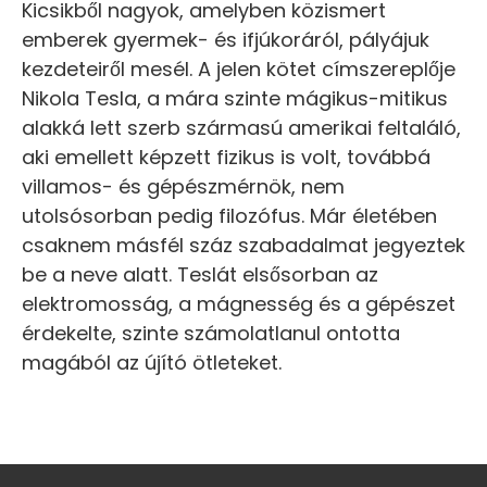
Kicsikből nagyok, amelyben közismert
emberek gyermek- és ifjúkoráról, pályájuk
kezdeteiről mesél. A jelen kötet címszereplője
Nikola Tesla, a mára szinte mágikus-mitikus
alakká lett szerb szármasú amerikai feltaláló,
aki emellett képzett fizikus is volt, továbbá
villamos- és gépészmérnök, nem
utolsósorban pedig filozófus. Már életében
csaknem másfél száz szabadalmat jegyeztek
be a neve alatt. Teslát elsősorban az
elektromosság, a mágnesség és a gépészet
érdekelte, szinte számolatlanul ontotta
magából az újító ötleteket.