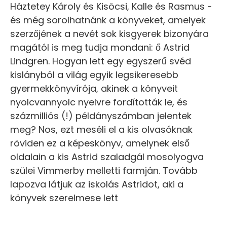
Háztetey Károly és Kisöcsi, Kalle és Rasmus -
és még sorolhatnánk a könyveket, amelyek
szerzőjének a nevét sok kisgyerek bizonyára
magától is meg tudja mondani: ő Astrid
Lindgren. Hogyan lett egy egyszerű svéd
kislányból a világ egyik legsikeresebb
gyermekkönyvírója, akinek a könyveit
nyolcvannyolc nyelvre fordították le, és
százmilliós (!) példányszámban jelentek
meg? Nos, ezt meséli el a kis olvasóknak
röviden ez a képeskönyv, amelynek első
oldalain a kis Astrid szaladgál mosolyogva
szülei Vimmerby melletti farmján. Tovább
lapozva látjuk az iskolás Astridot, aki a
könyvek szerelmese lett