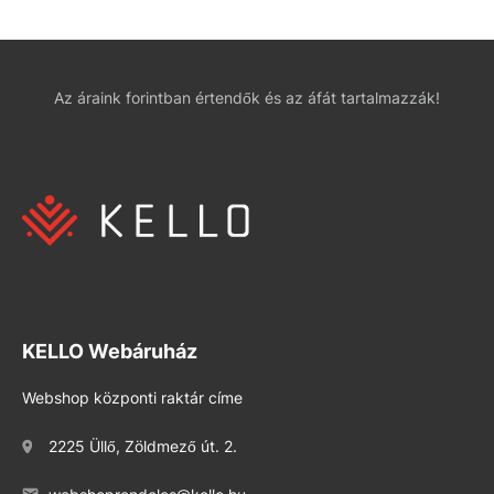
Az áraink forintban értendők és az áfát tartalmazzák!
KELLO Webáruház
Webshop központi raktár címe
2225 Üllő, Zöldmező út. 2.