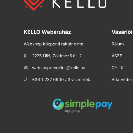
KELLO Webáruház
Vásárló
Webshop központi raktár címe
Rólunk
2225 Üllő, Zöldmező út. 2.
ÁSZF
webshoprendeles@kello.hu
GY.I.K.
+36 1 237 6900 / 3-as mellék
Adatvédelm