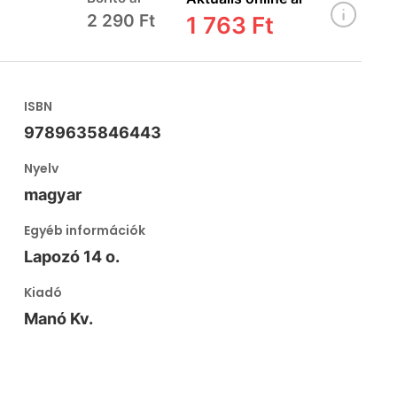
2 290 Ft
1 763 Ft
ISBN
9789635846443
Nyelv
magyar
Egyéb információk
Lapozó 14 o.
Kiadó
Manó Kv.