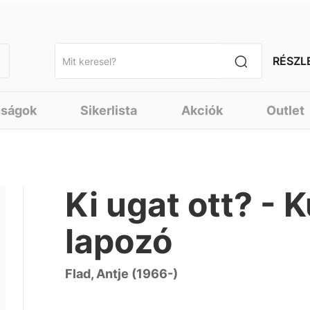
RÉSZL
nságok
Sikerlista
Akciók
Outlet
Ki ugat ott? -
lapozó
Flad, Antje (1966-)