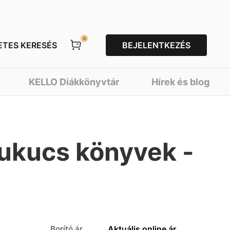
0
ETES KERESÉS
BEJELENTKEZÉS
KELLO Diákkönyvtár
Hírek és blog
 Kukucs könyvek -
Borító ár
Aktuális online ár