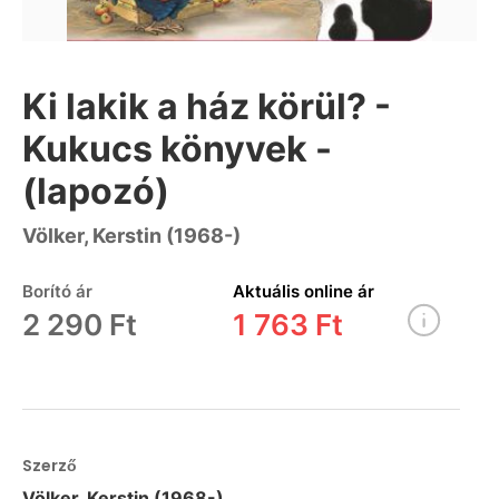
Ki lakik a ház körül? -
Kukucs könyvek -
(lapozó)
Völker, Kerstin (1968-)
Borító ár
Aktuális online ár
2 290 Ft
1 763 Ft
Szerző
Völker, Kerstin (1968-)