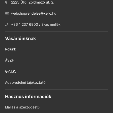
2225 Üllő, Zöldmező út. 2.
webshoprendeles@kello.hu
+36 1 237 6900 / 3-as mellék
Vásárlóinknak
Rólunk
ÁSZF
GY.I.K.
Adatvédelmi tájékoztató
Hasznos információk
Elállás a szerződéstől