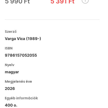
5 990 Ft
5 391 Ft
Szerző
Varga Vica (1989-)
ISBN
9786157052055
Nyelv
magyar
Megjelenés éve
2026
Egyéb információk
400 o.