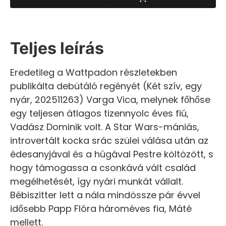
Teljes leírás
Eredetileg a Wattpadon részletekben
publikálta debütáló regényét (Két szív, egy
nyár, 202511263) Varga Vica, melynek főhőse
egy teljesen átlagos tizennyolc éves fiú,
Vadász Dominik volt. A Star Wars-mániás,
introvertált kocka srác szülei válása után az
édesanyjával és a húgával Pestre költözött, s
hogy támogassa a csonkává vált család
megélhetését, így nyári munkát vállalt.
Bébiszitter lett a nála mindössze pár évvel
idősebb Papp Flóra hároméves fia, Máté
mellett.