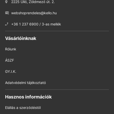
2225 Üllő, Zöldmező út. 2.
webshoprendeles@kello.hu
+36 1 237 6900 / 3-as mellék
Vásárlóinknak
Rólunk
ÁSZF
GY.I.K.
Adatvédelmi tájékoztató
Hasznos információk
Elállás a szerződéstől