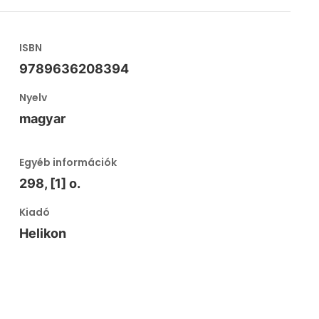
ISBN
9789636208394
Nyelv
magyar
Egyéb információk
298, [1] o.
Kiadó
Helikon