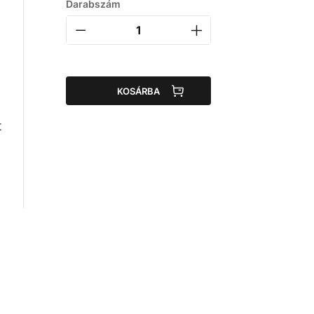
Darabszám
KOSÁRBA
t