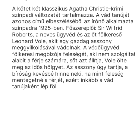
A kötet két klasszikus Agatha Christie-krimi
színpadi változatát tartalmazza. A vád tanúját
azonos című elbeszéléséből az írónő alkalmazta
színpadra 1925-ben. Főszereplői: Sir Wilfrid
Roberts, a neves ügyvéd és az őt fölkereső
Leonard Vole, akit egy gazdag asszony
meggyilkolásával vádolnak. A védőügyvéd
fölkeresi megbízója feleségét, aki nem szolgálta
alabit a férje számára, sőt azt állítja, Vole ölte
meg az idős hölgyet. Az asszony úgy tartja, a
bíróság kevésbé hinne neki, ha mint feleség
mentegetné a férjét, ezért inkább a vád
tanújaként lép föl.