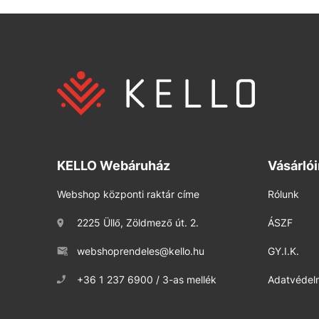
KELLO Webáruház
Vásárló
Webshop központi raktár címe
Rólunk
2225 Üllő, Zöldmező út. 2.
ÁSZF
webshoprendeles@kello.hu
GY.I.K.
+36 1 237 6900 / 3-as mellék
Adatvédelm