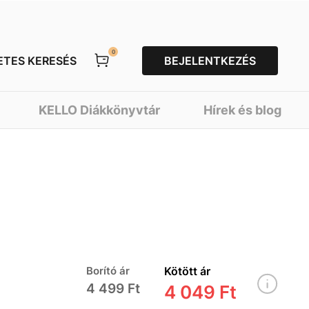
0
ETES KERESÉS
BEJELENTKEZÉS
KELLO Diákkönyvtár
Hírek és blog
Borító ár
Kötött ár
4 499 Ft
4 049 Ft