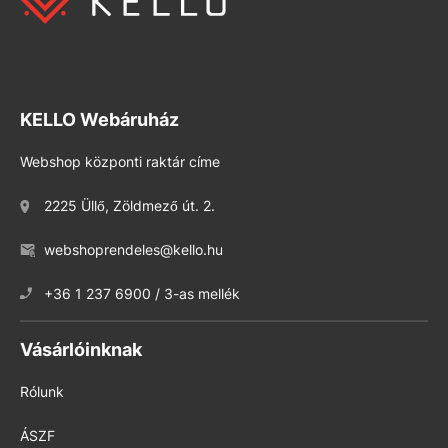
KELLO Webáruház
Webshop központi raktár címe
2225 Üllő, Zöldmező út. 2.
webshoprendeles@kello.hu
+36 1 237 6900 / 3-as mellék
Vásárlóinknak
Rólunk
ÁSZF