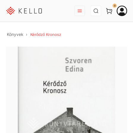
BEJELENTKEZÉS
0
Könyvek
Kérődző Kronosz