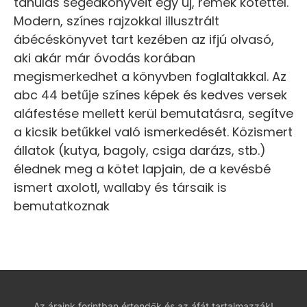
tanulás segédkönyveit egy új, remek kötettel.
Modern, színes rajzokkal illusztrált
ábécéskönyvet tart kezében az ifjú olvasó,
aki akár már óvodás korában
megismerkedhet a könyvben foglaltakkal. Az
abc 44 betűje színes képek és kedves versek
aláfestése mellett kerül bemutatásra, segítve
a kicsik betűkkel való ismerkedését. Közismert
állatok (kutya, bagoly, csiga darázs, stb.)
élednek meg a kötet lapjain, de a kevésbé
ismert axolotl, wallaby és társaik is
bemutatkoznak
Az áraink forintban értendők és az áfát tartalmazzák!