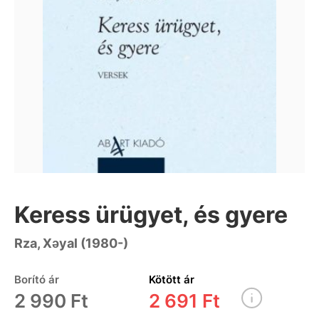
Keress ürügyet, és gyere
Rza, Xəyal (1980-)
Borító ár
Kötött ár
2 990 Ft
2 691 Ft