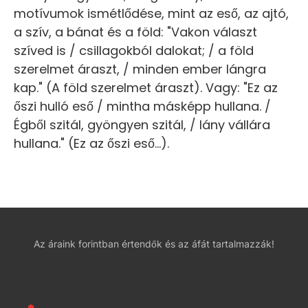
motívumok ismétlődése, mint az eső, az ajtó,
a szív, a bánat és a föld: "Vakon választ
szíved is / csillagokból dalokat; / a föld
szerelmet áraszt, / minden ember lángra
kap." (A föld szerelmet áraszt). Vagy: "Ez az
őszi hulló eső / mintha másképp hullana. /
Égből szitál, gyöngyen szitál, / lány vállára
hullana." (Ez az őszi eső...).
Az áraink forintban értendők és az áfát tartalmazzák!