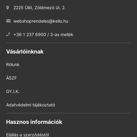
2225 Üllő, Zöldmező út. 2.
webshoprendeles@kello.hu
+36 1 237 6900 / 3-as mellék
Vásárlóinknak
Rólunk
ÁSZF
GY.I.K.
Adatvédelmi tájékoztató
Hasznos információk
Elállás a szerződéstől