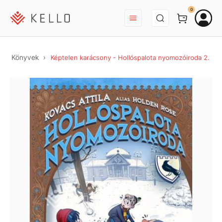
BEJELENTKEZÉS
0
Könyvek
Képtelen karácsony - Hollóspalota nyomozóiroda 2.