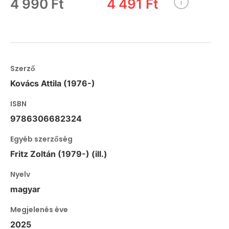
4 990 Ft
4 491 Ft
Szerző
Kovács Attila (1976-)
ISBN
9786306682324
Egyéb szerzőség
Fritz Zoltán (1979-) (ill.)
Nyelv
magyar
Megjelenés éve
2025