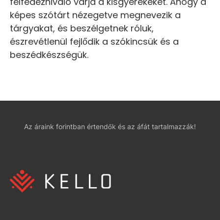
felfedeznivaló várja a kisgyerekeket. Ahogy a
képes szótárt nézegetve megnevezik a
tárgyakat, és beszélgetnek róluk,
észrevétlenül fejlődik a szókincsük és a
beszédkészségük.
Az áraink forintban értendők és az áfát tartalmazzák!