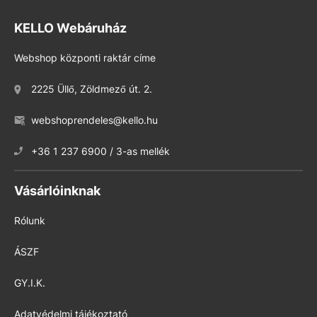
KELLO Webáruház
Webshop központi raktár címe
2225 Üllő, Zöldmező út. 2.
webshoprendeles@kello.hu
+36 1 237 6900 / 3-as mellék
Vásárlóinknak
Rólunk
ÁSZF
GY.I.K.
Adatvédelmi tájékoztató