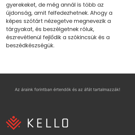
gyerekeket, de még annál is több az
újdonság, amit felfedezhetnek. Ahogy a
képes szótárt nézegetve megnevezik a
tárgyakat, és beszélgetnek róluk,
észrevétlenül fejlődik a szókincsük és a
beszédkészségük.
Az áraink forintban értendők és az áfát tartalmazzák!