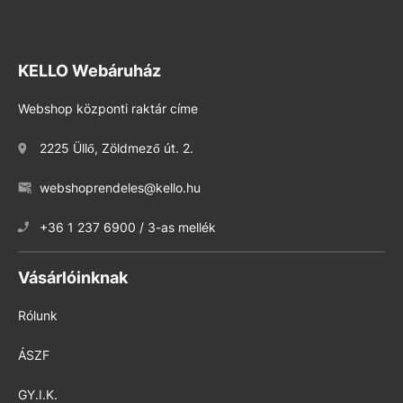
KELLO Webáruház
Webshop központi raktár címe
2225 Üllő, Zöldmező út. 2.
webshoprendeles@kello.hu
+36 1 237 6900 / 3-as mellék
Vásárlóinknak
Rólunk
ÁSZF
GY.I.K.