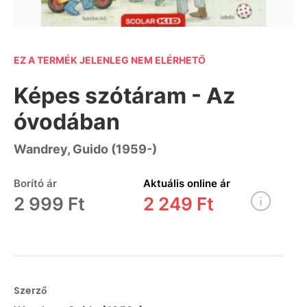
EZ A TERMÉK JELENLEG NEM ELÉRHETŐ
Képes szótáram - Az
óvodában
Wandrey, Guido (1959-)
Borító ár
Aktuális online ár
2 999 Ft
2 249 Ft
Szerző