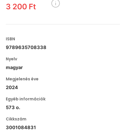
3 200 Ft
ISBN
9789635708338
Nyelv
magyar
Megjelenés éve
2024
Egyéb információk
573 o.
Cikkszám
3001084831