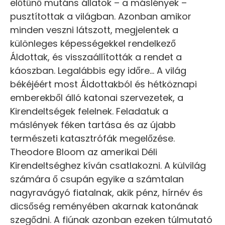
előtűnő mutáns állatok – a máslények –
pusztítottak a világban. Azonban amikor
minden veszni látszott, megjelentek a
különleges képességekkel rendelkező
Áldottak, és visszaállították a rendet a
káoszban. Legalábbis egy időre... A világ
békéjéért most Áldottakból és hétköznapi
emberekből álló katonai szervezetek, a
Kirendeltségek felelnek. Feladatuk a
máslények féken tartása és az újabb
természeti katasztrófák megelőzése.
Theodore Bloom az amerikai Déli
Kirendeltséghez kíván csatlakozni. A külvilág
számára ő csupán egyike a számtalan
nagyravágyó fiatalnak, akik pénz, hírnév és
dicsőség reményében akarnak katonának
szegődni. A fiúnak azonban ezeken túlmutató