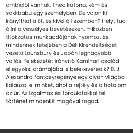
ambíciói vannak. Theo katona, kém és
sakkbábu egy személyben. De vajon ki
irányíthatja őt, és kivel áll szemben? Helyt tud
állni a veszélyes bevetéseken, miközben
titokzatos munkaadójának nyomoz, és
mindennek tetejében a Déli Kirendeltséget
vezető Lounsbury és Japán legnagyobb
vallási felekezetét irányító Kaminari család
eljegyzési drámájába is belekeveredik? B. J.
Alexandra fantasyregénye egy olyan világba
kalauzol el minket, ahol a rejtély és a hatalom
az úr. Az izgalmas és fordulatokkal teli
történet mindenkit magával ragad.