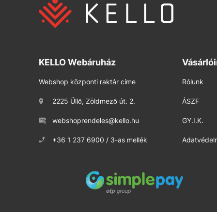
KELLO Webáruház
Vásárló
Webshop központi raktár címe
Rólunk
2225 Üllő, Zöldmező út. 2.
ÁSZF
webshoprendeles@kello.hu
GY.I.K.
+36 1 237 6900 / 3-as mellék
Adatvédelm