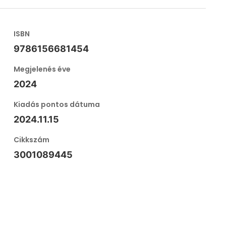
ISBN
9786156681454
Megjelenés éve
2024
Kiadás pontos dátuma
2024.11.15
Cikkszám
3001089445