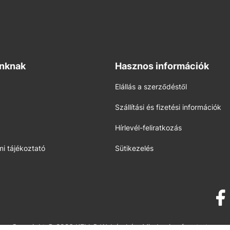
inknak
Hasznos információk
Elállás a szerződéstől
Szállítási és fizetési információk
Hírlevél-feliratkozás
i tájékoztató
Sütikezelés
Copyright © 2026 KELLO Webáruház. Minden jog fenntartva.