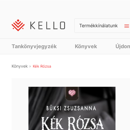
Termékkínálatunk
Tankönyvjegyzék
Könyvek
Újdo
Könyvek
Kék Rózsa