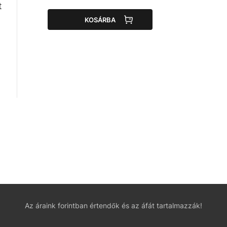
t
KOSÁRBA
Az áraink forintban értendők és az áfát tartalmazzák!