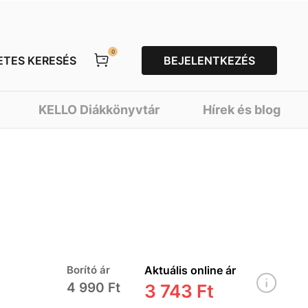
0
ETES KERESÉS
BEJELENTKEZÉS
KELLO Diákkönyvtár
Hírek és blog
Borító ár
Aktuális online ár
4 990 Ft
3 743 Ft