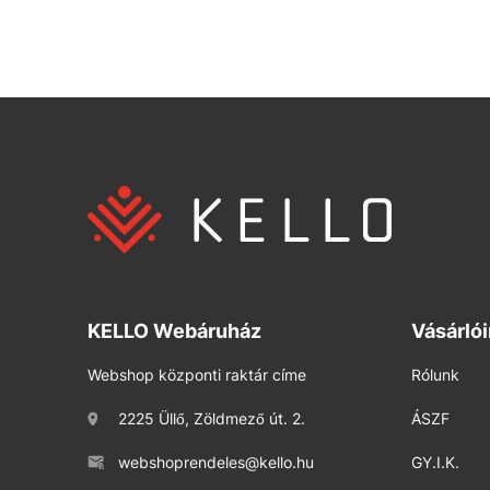
KELLO Webáruház
Vásárló
Webshop központi raktár címe
Rólunk
2225 Üllő, Zöldmező út. 2.
ÁSZF
webshoprendeles@kello.hu
GY.I.K.