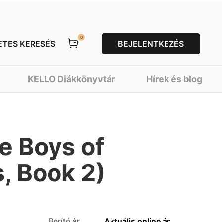
0
ETES KERESÉS
BEJELENTKEZÉS
KELLO Diákkönyvtár
Hírek és blog
e Boys of
, Book 2)
Borító ár
Aktuális online ár