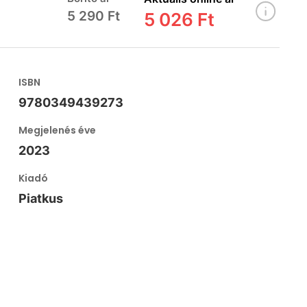
5 290 Ft
5 026 Ft
ISBN
9780349439273
Megjelenés éve
2023
Kiadó
Piatkus