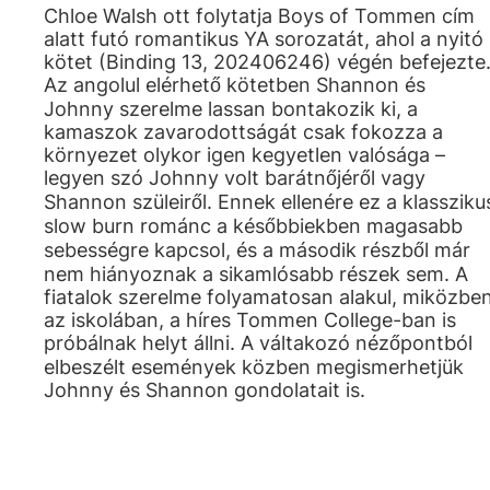
Chloe Walsh ott folytatja Boys of Tommen cím
alatt futó romantikus YA sorozatát, ahol a nyitó
kötet (Binding 13, 202406246) végén befejezte
Az angolul elérhető kötetben Shannon és
Johnny szerelme lassan bontakozik ki, a
kamaszok zavarodottságát csak fokozza a
környezet olykor igen kegyetlen valósága –
legyen szó Johnny volt barátnőjéről vagy
Shannon szüleiről. Ennek ellenére ez a klassziku
slow burn románc a későbbiekben magasabb
sebességre kapcsol, és a második részből már
nem hiányoznak a sikamlósabb részek sem. A
fiatalok szerelme folyamatosan alakul, miközbe
az iskolában, a híres Tommen College-ban is
próbálnak helyt állni. A váltakozó nézőpontból
elbeszélt események közben megismerhetjük
Johnny és Shannon gondolatait is.