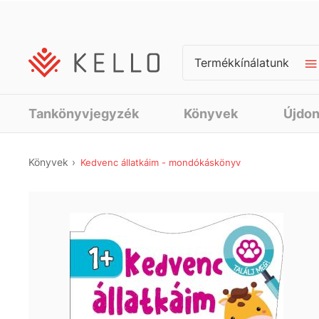
Termékkínálatunk
Tankönyvjegyzék
Könyvek
Újdo
Könyvek
Kedvenc állatkáim - mondókáskönyv