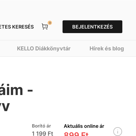
0
ETES KERESÉS
BEJELENTKEZÉS
KELLO Diákkönyvtár
Hírek és blog
áim -
yv
Borító ár
Aktuális online ár
1 199 Ft
899 Ft