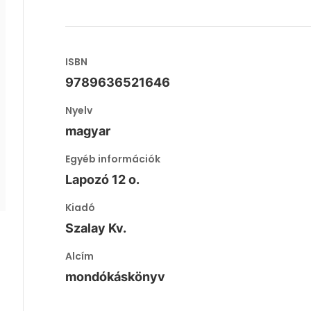
ISBN
9789636521646
Nyelv
magyar
Egyéb információk
Lapozó 12 o.
Kiadó
Szalay Kv.
Alcím
mondókáskönyv