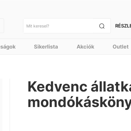
RÉSZL
nságok
Sikerlista
Akciók
Outlet
Kedvenc állatk
mondókáskön