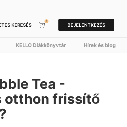
0
ETES KERESÉS
BEJELENTKEZÉS
KELLO Diákkönyvtár
Hírek és blog
bble Tea -
otthon frissítő
?