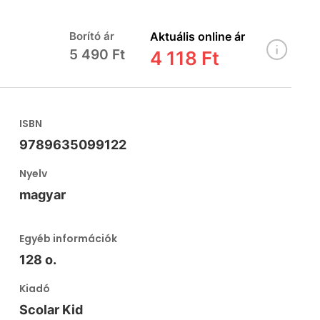
Borító ár
Aktuális online ár
5 490 Ft
4 118 Ft
ISBN
9789635099122
Nyelv
magyar
Egyéb információk
128 o.
Kiadó
Scolar Kid