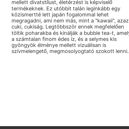
mellett divatstílust, életérzést is képviselő
termékeknek. Ez utóbbit talán leginkább egy
közismertté lett japán fogalommal lehet
megragadni, ami nem más, mint a "kawaii", azaz
cuki, cukiság. Legtöbbször ennek megfelelően
töltik poharakba és kínálják a bubble tea-t, amel
a számtalan finom édes íz, és a selymes kis
gyöngyök élménye mellett vizuálisan is
szívmelengető, megmosolyogtató szokott lenni.