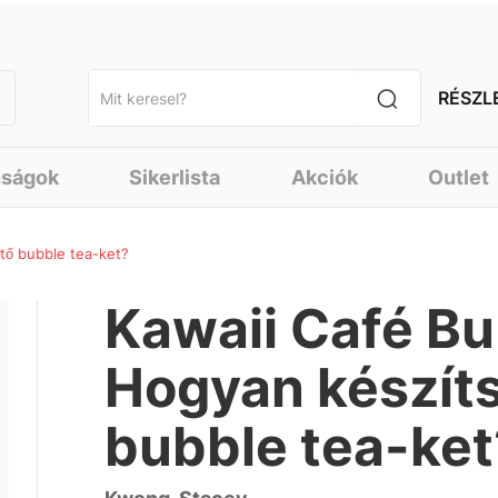
RÉSZL
nságok
Sikerlista
Akciók
Outlet
ítő bubble tea-ket?
Kawaii Café Bu
Hogyan készíts 
bubble tea-ket