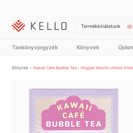
Termékkínálatunk
Tankönyvjegyzék
Könyvek
Újdo
Könyvek
Kawaii Café Bubble Tea - Hogyan készíts otthon friss