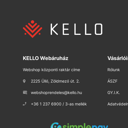
KELLO Webáruház
Vásárló
Webshop központi raktár címe
Rólunk
2225 Üllő, Zöldmező út. 2.
ÁSZF
webshoprendeles@kello.hu
GY.I.K.
+36 1 237 6900 / 3-as mellék
Adatvédelm