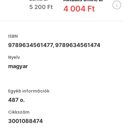
5 200 Ft
4 004 Ft
ISBN
9789634561477, 9789634561474
Nyelv
magyar
Egyéb információk
487 o.
Cikkszám
3001088474