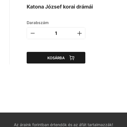
Katona József korai drámái
a
Darabszám
KOSÁRBA
Az áraink forintban értendők és az áfát tartalmazzák!