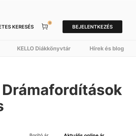
0
ETES KERESÉS
BEJELENTKEZÉS
KELLO Diákkönyvtár
Hírek és blog
 Drámafordítások
s
Borító ár
Aktuális online ár