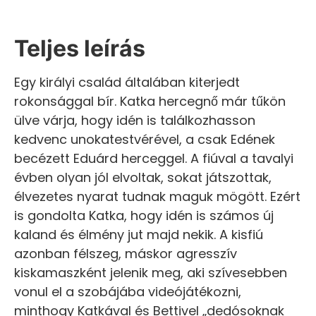
Teljes leírás
Egy királyi család általában kiterjedt
rokonsággal bír. Katka hercegnő már tűkön
ülve várja, hogy idén is találkozhasson
kedvenc unokatestvérével, a csak Edének
becézett Eduárd herceggel. A fiúval a tavalyi
évben olyan jól elvoltak, sokat játszottak,
élvezetes nyarat tudnak maguk mögött. Ezért
is gondolta Katka, hogy idén is számos új
kaland és élmény jut majd nekik. A kisfiú
azonban félszeg, máskor agresszív
kiskamaszként jelenik meg, aki szívesebben
vonul el a szobájába videójátékozni,
minthogy Katkával és Bettivel „dedósoknak