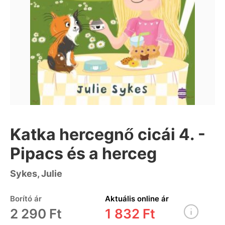
Katka hercegnő cicái 4. -
Pipacs és a herceg
Sykes, Julie
Borító ár
Aktuális online ár
2 290 Ft
1 832 Ft