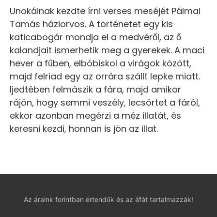
Unokáinak kezdte írni verses meséjét Pálmai
Tamás háziorvos. A történetet egy kis
katicabogár mondja el a medvéről, az ő
kalandjait ismerhetik meg a gyerekek. A maci
hever a fűben, elbóbiskol a virágok között,
majd felriad egy az orrára szállt lepke miatt.
Ijedtében felmászik a fára, majd amikor
rájön, hogy semmi veszély, lecsörtet a fáról,
ekkor azonban megérzi a méz illatát, és
keresni kezdi, honnan is jön az illat.
Az áraink forintban értendők és az áfát tartalmazzák!