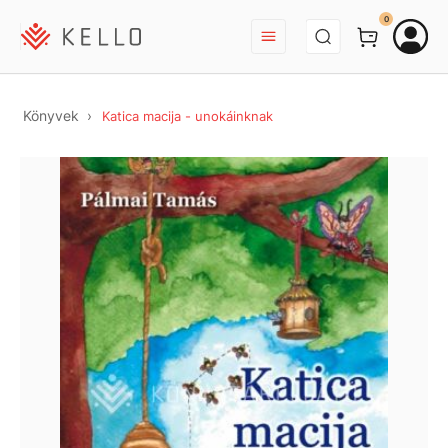
BEJELENTKEZÉS
0
Könyvek
Katica macija - unokáinknak