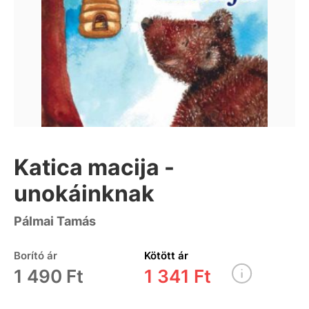
Katica macija -
unokáinknak
Pálmai Tamás
Borító ár
Kötött ár
1 490 Ft
1 341 Ft