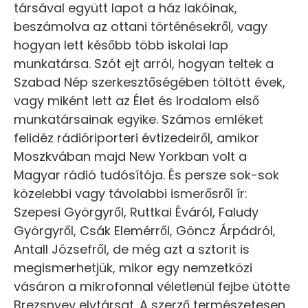
társával együtt lapot a ház lakóinak,
beszámolva az ottani történésekről, vagy
hogyan lett később több iskolai lap
munkatársa. Szót ejt arról, hogyan teltek a
Szabad Nép szerkesztőségében töltött évek,
vagy miként lett az Élet és Irodalom első
munkatársainak egyike. Számos emléket
felidéz rádióriporteri évtizedeiről, amikor
Moszkvában majd New Yorkban volt a
Magyar rádió tudósítója. És persze sok-sok
közelebbi vagy távolabbi ismerősről ír:
Szepesi Györgyről, Ruttkai Éváról, Faludy
Györgyről, Csák Elemérről, Göncz Árpádról,
Antall Józsefről, de még azt a sztorit is
megismerhetjük, mikor egy nemzetközi
vásáron a mikrofonnal véletlenül fejbe ütötte
Brezsnyev elvtársat. A szerző természetesen