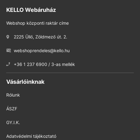
KELLO Webáruház
Webshop központi raktár címe
2225 Üllő, Zöldmező út. 2.
webshoprendeles@kello.hu
+36 1 237 6900 / 3-as mellék
Vásárlóinknak
Rólunk
ÁSZF
GY.I.K.
Adatvédelmi tájékoztató