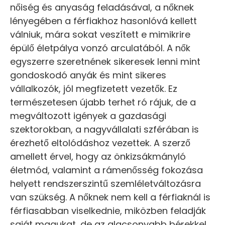
nőiség és anyaság feladásával, a nőknek
lényegében a férfiakhoz hasonlóvá kellett
válniuk, mára sokat veszített e mimikrire
épülő életpálya vonzó arculatából. A nők
egyszerre szeretnének sikeresek lenni mint
gondoskodó anyák és mint sikeres
vállalkozók, jól megfizetett vezetők. Ez
természetesen újabb terhet ró rájuk, de a
megváltozott igények a gazdasági
szektorokban, a nagyvállalati szférában is
érezhető eltolódáshoz vezettek. A szerző
amellett érvel, hogy az önkizsákmányló
életmód, valamint a rámenősség fokozása
helyett rendszerszintű szemléletváltozásra
van szükség. A nőknek nem kell a férfiaknál is
férfiasabban viselkednie, miközben feladják
saját magukat, de az alacsonyabb bérekkel