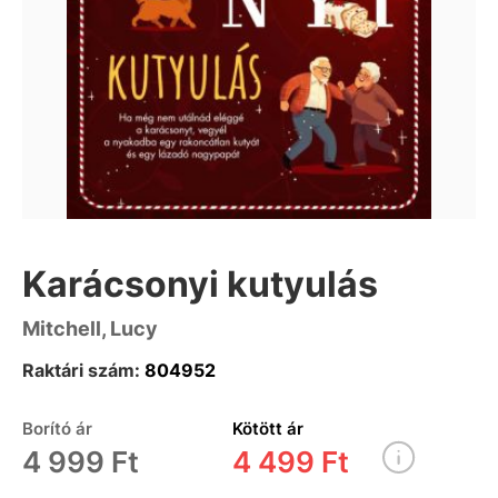
Karácsonyi kutyulás
Mitchell, Lucy
Raktári szám:
804952
Borító ár
Kötött ár
4 999 Ft
4 499 Ft