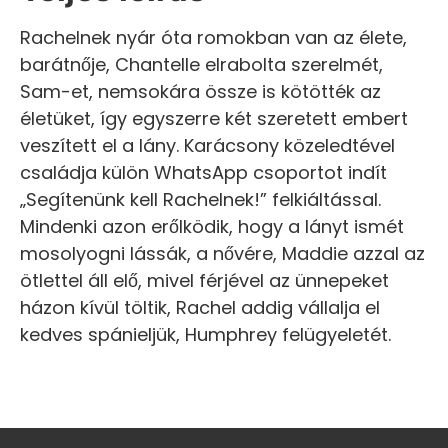
Rachelnek nyár óta romokban van az élete,
barátnője, Chantelle elrabolta szerelmét,
Sam-et, nemsokára össze is kötötték az
életüket, így egyszerre két szeretett embert
veszített el a lány. Karácsony közeledtével
családja külön WhatsApp csoportot indít
„Segítenünk kell Rachelnek!” felkiáltással.
Mindenki azon erőlködik, hogy a lányt ismét
mosolyogni lássák, a nővére, Maddie azzal az
ötlettel áll elő, mivel férjével az ünnepeket
házon kívül töltik, Rachel addig vállalja el
kedves spánieljük, Humphrey felügyeletét.