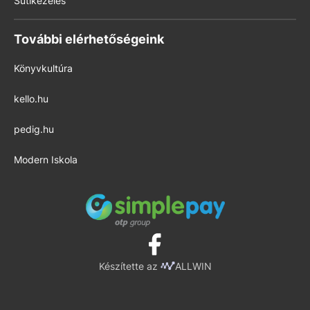
Sütikezelés
További elérhetőségeink
Könyvkultúra
kello.hu
pedig.hu
Modern Iskola
Készítette az
ALLWIN