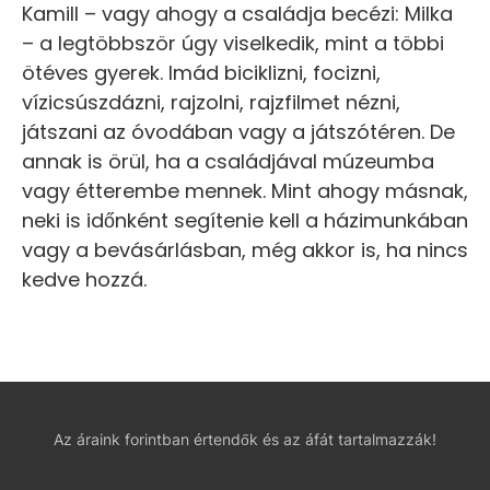
Kamill – vagy ahogy a családja becézi: Milka
– a legtöbbször úgy viselkedik, mint a többi
ötéves gyerek. Imád biciklizni, focizni,
vízicsúszdázni, rajzolni, rajzfilmet nézni,
játszani az óvodában vagy a játszótéren. De
annak is örül, ha a családjával múzeumba
vagy étterembe mennek. Mint ahogy másnak,
neki is időnként segítenie kell a házimunkában
vagy a bevásárlásban, még akkor is, ha nincs
kedve hozzá.
Az áraink forintban értendők és az áfát tartalmazzák!