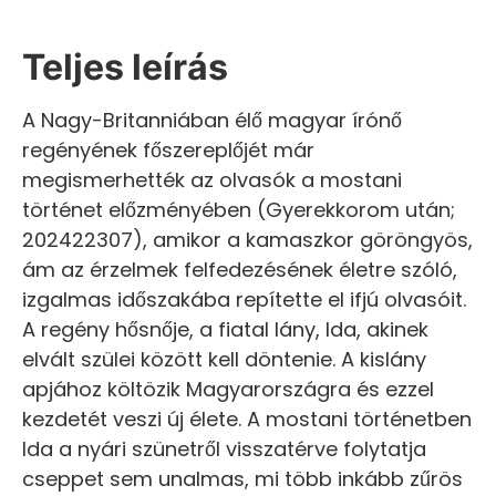
Teljes leírás
A Nagy-Britanniában élő magyar írónő
regényének főszereplőjét már
megismerhették az olvasók a mostani
történet előzményében (Gyerekkorom után;
202422307), amikor a kamaszkor göröngyös,
ám az érzelmek felfedezésének életre szóló,
izgalmas időszakába repítette el ifjú olvasóit.
A regény hősnője, a fiatal lány, Ida, akinek
elvált szülei között kell döntenie. A kislány
apjához költözik Magyarországra és ezzel
kezdetét veszi új élete. A mostani történetben
Ida a nyári szünetről visszatérve folytatja
cseppet sem unalmas, mi több inkább zűrös