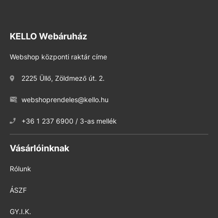
KELLO Webáruház
Webshop központi raktár címe
2225 Üllő, Zöldmező út. 2.
webshoprendeles@kello.hu
+36 1 237 6900 / 3-as mellék
Vásárlóinknak
Rólunk
ÁSZF
GY.I.K.