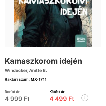
Kamaszkorom idején
Windecker, Anitte B.
Raktári szám:
MX-1711
Borító ár
Kötött ár
4 999 Ft
4 499 Ft