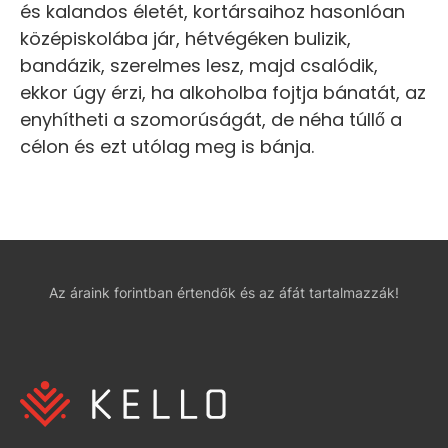
és kalandos életét, kortársaihoz hasonlóan
középiskolába jár, hétvégéken bulizik,
bandázik, szerelmes lesz, majd csalódik,
ekkor úgy érzi, ha alkoholba fojtja bánatát, az
enyhítheti a szomorúságát, de néha túllő a
célon és ezt utólag meg is bánja.
Az áraink forintban értendők és az áfát tartalmazzák!