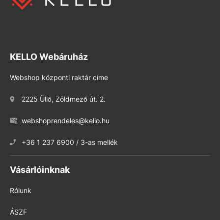
KELLO Webáruház
Webshop központi raktár címe
2225 Üllő, Zöldmező út. 2.
webshoprendeles@kello.hu
+36 1 237 6900 / 3-as mellék
Vásárlóinknak
Rólunk
ÁSZF