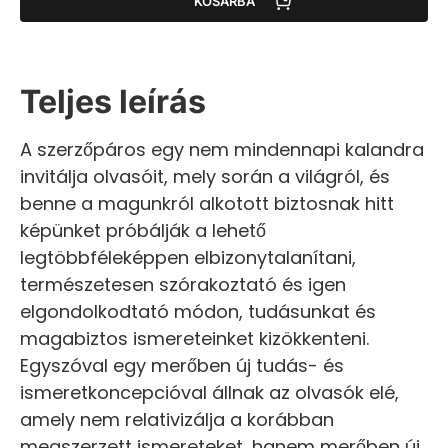
KOSÁRBA
Teljes leírás
A szerzőpáros egy nem mindennapi kalandra
invitálja olvasóit, mely során a világról, és
benne a magunkról alkotott biztosnak hitt
képünket próbálják a lehető
legtöbbféleképpen elbizonytalanítani,
természetesen szórakoztató és igen
elgondolkodtató módon, tudásunkat és
magabiztos ismereteinket kizökkenteni.
Egyszóval egy merőben új tudás- és
ismeretkoncepcióval állnak az olvasók elé,
amely nem relativizálja a korábban
megszerzett ismereteket, hanem merőben új