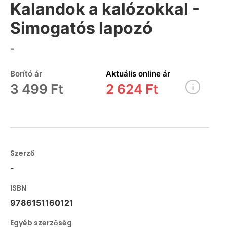
Kalandok a kalózokkal -
Simogatós lapozó
-
Borító ár
Aktuális online ár
3 499 Ft
2 624 Ft
Szerző
-
ISBN
9786151160121
Egyéb szerzőség