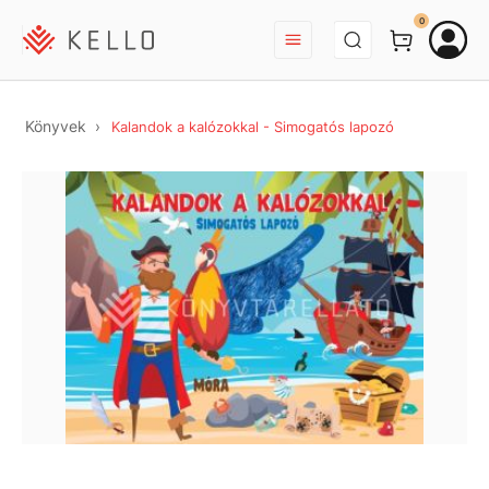
BEJELENTKEZÉS
0
Könyvek
Kalandok a kalózokkal - Simogatós lapozó