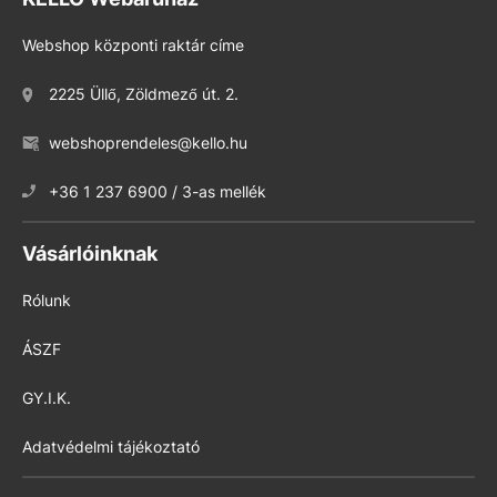
Webshop központi raktár címe
2225 Üllő, Zöldmező út. 2.
webshoprendeles@kello.hu
+36 1 237 6900 / 3-as mellék
Vásárlóinknak
Rólunk
ÁSZF
GY.I.K.
Adatvédelmi tájékoztató