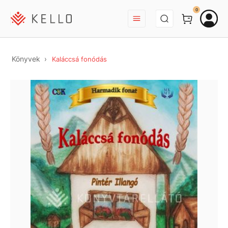
BEJELENTKEZÉS
0
Könyvek
Kaláccsá fonódás