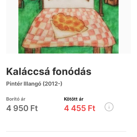
Kaláccsá fonódás
Pintér Illangó (2012-)
Borító ár
Kötött ár
4 950 Ft
4 455 Ft