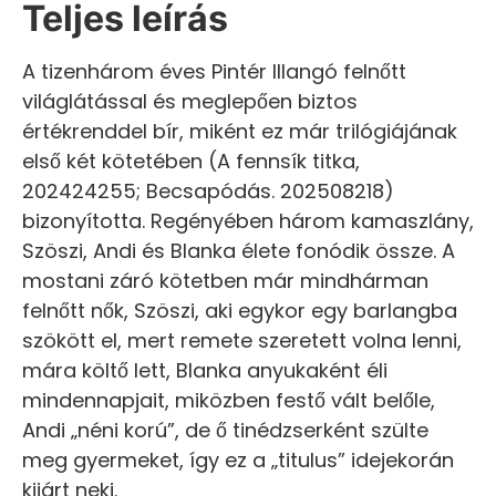
Teljes leírás
A tizenhárom éves Pintér Illangó felnőtt
világlátással és meglepően biztos
értékrenddel bír, miként ez már trilógiájának
első két kötetében (A fennsík titka,
202424255; Becsapódás. 202508218)
bizonyította. Regényében három kamaszlány,
Szöszi, Andi és Blanka élete fonódik össze. A
mostani záró kötetben már mindhárman
felnőtt nők, Szöszi, aki egykor egy barlangba
szökött el, mert remete szeretett volna lenni,
mára költő lett, Blanka anyukaként éli
mindennapjait, miközben festő vált belőle,
Andi „néni korú”, de ő tinédzserként szülte
meg gyermeket, így ez a „titulus” idejekorán
kijárt neki.