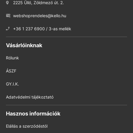
2225 Üllő, Zöldmező út. 2.
webshoprendeles@kello.hu
+36 1 237 6900 / 3-as mellék
Vásárlóinknak
Rólunk
ÁSZF
GY.I.K.
Adatvédelmi tájékoztató
Hasznos információk
Elállás a szerződéstől