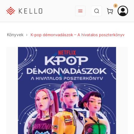
BEJELENTKEZÉS
0
Könyvek
K-pop démonvadászok – A hivatalos poszterkönyv