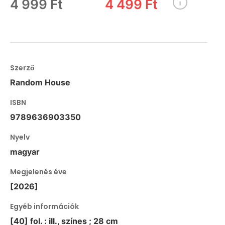
4 999 Ft
4 499 Ft
Szerző
Random House
ISBN
9789636903350
Nyelv
magyar
Megjelenés éve
[2026]
Egyéb információk
[40] fol. : ill., színes ; 28 cm