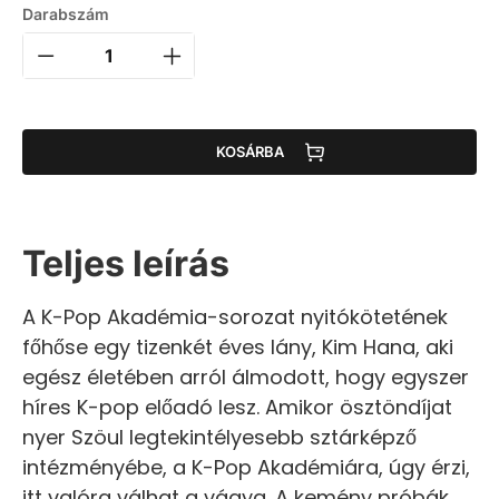
Darabszám
KOSÁRBA
Teljes leírás
A K-Pop Akadémia-sorozat nyitókötetének
főhőse egy tizenkét éves lány, Kim Hana, aki
egész életében arról álmodott, hogy egyszer
híres K-pop előadó lesz. Amikor ösztöndíjat
nyer Szöul legtekintélyesebb sztárképző
intézményébe, a K-Pop Akadémiára, úgy érzi,
itt valóra válhat a vágya. A kemény próbák,