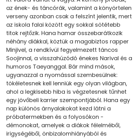
az ének- és táncórák, valamint a könyörtelen
verseny azonban csak a felszínt jelentik, mert
az iskola falai között egy sokkal sötétebb
titok rejtőzik. Hana hamar összebarátkozik
néhány diákkal, köztük a magabiztos rapper
Minjivel, a rendkívül fegyelmezett táncos
Soojinnal, a visszahúzódó énekes Narival és a
humoros Taeyanggal. Bár mind mások,
ugyanazzal a nyomással szembesülnek:
tökéletesnek kell lenniük egy olyan világban,
ahol a legkisebb hiba is végzetesnek tűnhet
egy jövőbeli karrier szempontjából. Hana egy
nap különös árnyalakokat kezd látni a
próbatermekben és a folyosókon -
démonokat, amelyek a diákok félelméből,
irigységéből, önbizalomhiányából és