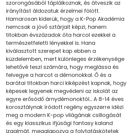
szorongásából táplálkoznak, és átveszik az
irányítást áldozatuk érzelmei fölött.
Hamarosan kiderük, hogy a K-Pop Akadémia
nemcsak a jövő sztárjait képzi, hanem
titokban évszázadok óta harcol ezekkel a
természetfeletti lényekkel is. Hana
kiválasztott szerepet kap ebben a
küzdelemben, mert különleges érzékenysége
lehetővé teszi számára, hogy meglássa és
felvegye a harcot a démonokkal. Ő és a
barátai titokban harci kiképzést kapnak, hogy
képesek legyenek megvédeni az iskolát az
egyre erősödő árnydémonoktól... A 8-14 éves
korosztálynak íródott regény egyszerre idézi
meg a modern K-pop világának csillogását
és egy klasszikus ifjúsági fantasy kaland
izgalmát, megalapozva a folytatáskötetek