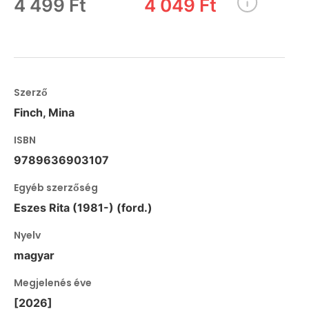
4 499 Ft
4 049 Ft
Szerző
Finch, Mina
ISBN
9789636903107
Egyéb szerzőség
Eszes Rita (1981-) (ford.)
Nyelv
magyar
Megjelenés éve
[2026]