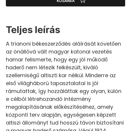
KOSÁRBA
Teljes leírás
A trianoni békeszerződés aláírását követően
az önállóvá vált magyar katonai vezetés
hamar felismerte, hogy egy jól működő
haderő nem létezik felkészült, kiváló
szellemiségű altiszti kar nélkül. Minderre az
első világháború tapasztalatai is jól
rámutattak, így hozzáláttak egy olyan, külön
e célból létrehozandó intézmény
megalapításának előkészítéséhez, amely
központi terv alapján, egységesen képzett
altiszi állományt tud hosszú távon biztosítani
a magyar haderő számára. Végül 1924.