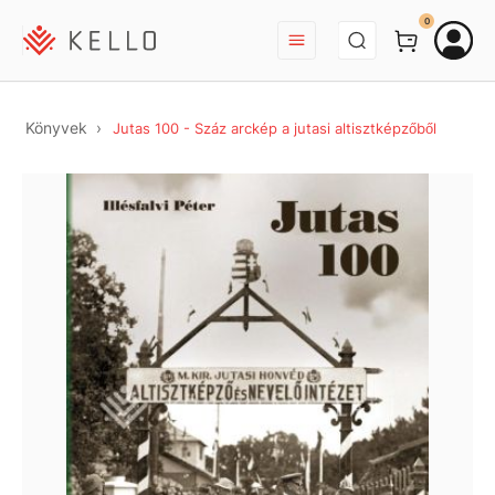
BEJELENTKEZÉS
0
Könyvek
Jutas 100 - Száz arckép a jutasi altisztképzőből