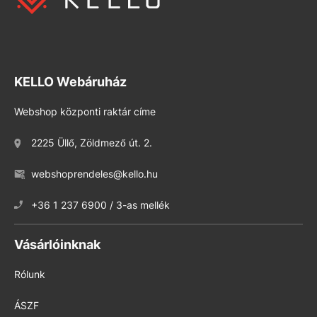
KELLO Webáruház
Webshop központi raktár címe
2225 Üllő, Zöldmező út. 2.
webshoprendeles@kello.hu
+36 1 237 6900 / 3-as mellék
Vásárlóinknak
Rólunk
ÁSZF