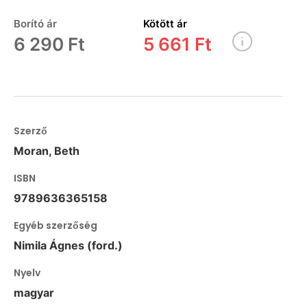
Borító ár
Kötött ár
6 290 Ft
5 661 Ft
Szerző
Moran, Beth
ISBN
9789636365158
Egyéb szerzőség
Nimila Ágnes (ford.)
Nyelv
magyar