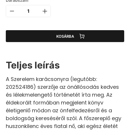
Darabszám
KOSÁRBA
Teljes leírás
A Szerelem karácsonyra (legutóbb:
202524186) szerzője az önállósodás kedves
és lélekmelengető történetét írta meg. Az
éldekorált formában megjelent könyv
életigenlő módon az önfelfedezésről és a
boldogság kereséséről szól. A főszereplő egy
huszonkilenc éves fiatal nő, aki egész életét