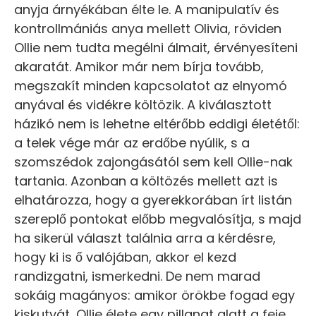
anyja árnyékában élte le. A manipulatív és
kontrollmániás anya mellett Olivia, röviden
Ollie nem tudta megélni álmait, érvényesíteni
akaratát. Amikor már nem bírja tovább,
megszakít minden kapcsolatot az elnyomó
anyával és vidékre költözik. A kiválasztott
házikó nem is lehetne eltérőbb eddigi életétől:
a telek vége már az erdőbe nyúlik, s a
szomszédok zajongásától sem kell Ollie-nak
tartania. Azonban a költözés mellett azt is
elhatározza, hogy a gyerekkorában írt listán
szereplő pontokat előbb megvalósítja, s majd
ha sikerül választ találnia arra a kérdésre,
hogy ki is ő valójában, akkor el kezd
randizgatni, ismerkedni. De nem marad
sokáig magányos: amikor örökbe fogad egy
kiskutyát, Ollie élete egy pillanat alatt a feje