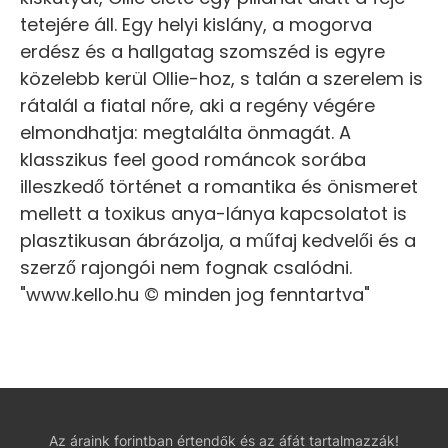
tetejére áll. Egy helyi kislány, a mogorva
erdész és a hallgatag szomszéd is egyre
közelebb kerül Ollie-hoz, s talán a szerelem is
rátalál a fiatal nőre, aki a regény végére
elmondhatja: megtalálta önmagát. A
klasszikus feel good románcok sorába
illeszkedő történet a romantika és önismeret
mellett a toxikus anya-lánya kapcsolatot is
plasztikusan ábrázolja, a műfaj kedvelői és a
szerző rajongói nem fognak csalódni.
"www.kello.hu © minden jog fenntartva"
Az áraink forintban értendők és az áfát tartalmazzák!