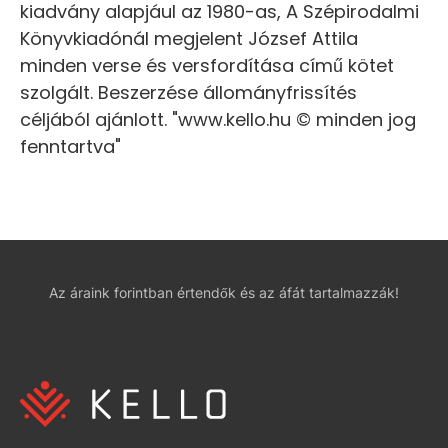
kiadvány alapjául az 1980-as, A Szépirodalmi
Könyvkiadónál megjelent József Attila
minden verse és versfordítása című kötet
szolgált. Beszerzése állományfrissítés
céljából ajánlott. "www.kello.hu © minden jog
fenntartva"
Az áraink forintban értendők és az áfát tartalmazzák!