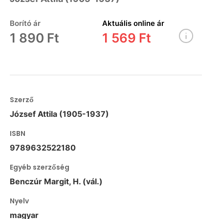
Borító ár
Aktuális online ár
1 890 Ft
1 569 Ft
Szerző
József Attila (1905-1937)
ISBN
9789632522180
Egyéb szerzőség
Benczúr Margit, H. (vál.)
Nyelv
magyar