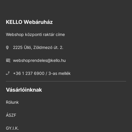
KELLO Webáruház
Webshop központi raktár címe
2225 Üllő, Zöldmező út. 2.
webshoprendeles@kello.hu
+36 1 237 6900 / 3-as mellék
Vásárlóinknak
Rólunk
ÁSZF
GY.I.K.